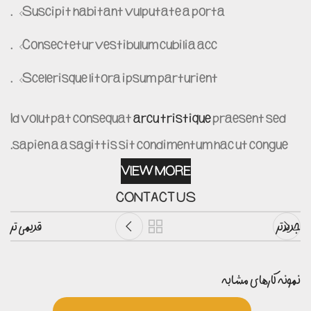
Suscipit habitant vulputate a porta.
Consectetur vestibulum cubilia acc.
Scelerisque litora ipsum parturient.
Id volutpat consequat
arcu tristique
praesent sed
sapien a a sagittis sit condimentum hac ut congue.
VIEW MORE
CONTACT US
جدیدتر
قدیمی تر
نمونه کارهای مشابه