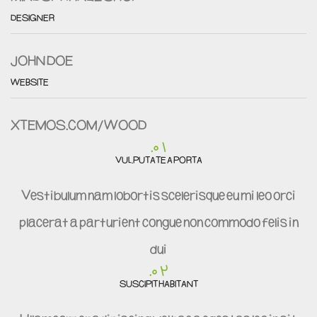
DESIGNER
JOHN DOE
WEBSITE
XTEMOS.COM/WOOD
01.
VULPUTATE A PORTA
Vestibulum nam lobortis scelerisque eu mi leo orci
placerat a parturient congue non commodo felis in
dui
02.
SUSCIPIT HABITANT