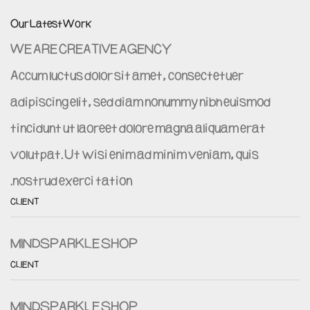
Our Latest Work
WE ARE CREATIVE AGENCY
Accum luctus dolor sit amet, consectetuer
adipiscing elit, sed diam nonummy nibh euismod
tincidunt ut laoreet dolore magna aliquam erat
volutpat. Ut wisi enim ad minim veniam, quis
nostrud exerci tation.
CLIENT
MINDSPARKLE SHOP
CLIENT
MINDSPARKLE SHOP