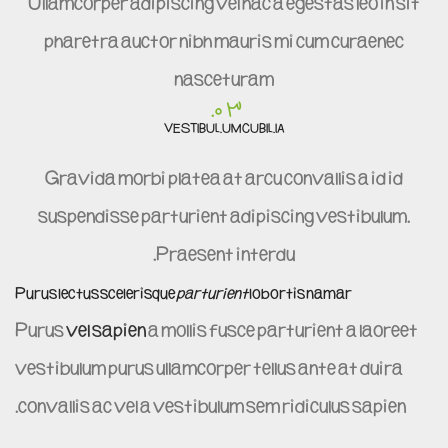
Ullamcorper adipiscing vel hac a egestas leo in sit
pharetra auctor nibh mauris mi cum curae nec
nasceturam
03.
VESTIBULUM CUBILIA
Gravida morbi platea at arcu convallis a id id
suspendisse parturient adipiscing vestibulum.
Praesent interdu.
Purus lectus scelerisque
parturient
lobortis namar
Purus
vel sapien
a mollis fusce parturient a laoreet
vestibulum purus ullamcorper tellus ante at duira
convallis ac vel a vestibulum sem ridiculus sapien.