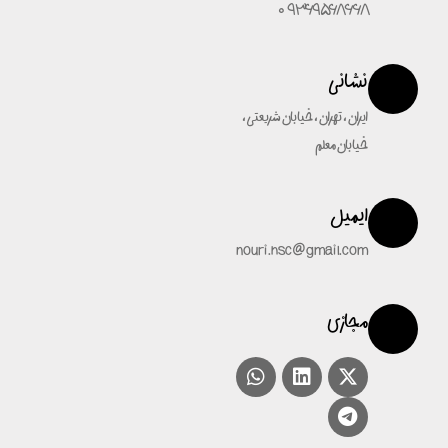
09369568668
نشانی
ایران ، تهران ، خیابان شریعتی ،
خیابان معلم
ایمیل
nouri.hsc@gmail.com
مجازی