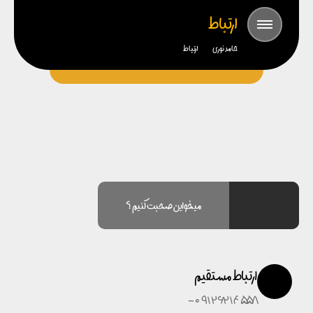
ارتباط
حامد نوری
ارتباط
میخواین صحبت کنیم ؟
ارتباط مستقیم
09126214558 -