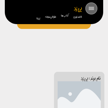
پی زد
کتاب ها
حامد نوری
طراحی مجله
پی زد
نام برند : پی زد