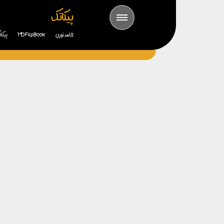
پیکاتک
حامد نوری
3D FlipBook
پیکا