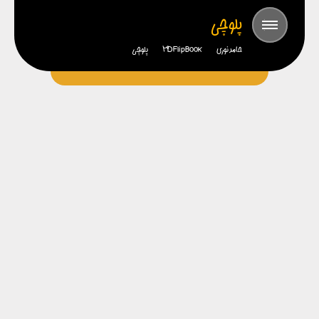
پلوچی
حامد نوری
3D FlipBook
پلوچی